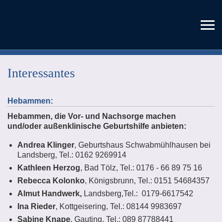
Startseite
Interessantes
Über mich
Geburtsvorbereitung
Hebammen:
Geburtsvorbereitungskurse
Eltern sein
Hebammen, die Vor- und Nachsorge machen
und/oder außenklinische Geburtshilfe anbieten:
Einzelvorbereitung
Pädagogische Begleitung
Begleitung
Andrea Klinger
, Geburtshaus Schwabmühlhausen bei
Haptonomische Babystunden
Landsberg, Tel.: 0162 9269914
Babymassage
Einzelarbeit
Selbsterfahrung
Kathleen Herzog
, Bad Tölz, Tel.: 0176 - 66 89 75 16
Allgemeine Informationen
Sternenkinder
Rebecca Kolonko
, Königsbrunn, Tel.: 0151 54684357
Paarbegleitung
Enlightenment Intensive
Termine
Almut Handwerk,
Landsberg,Tel.: 0179-6617542
Doula
Belastende Erfahrungen
Systemische Arbeit
Ina Rieder
, Kottgeisering, Tel.: 08144 9983697
Dyadenarbeit
Termine Geburtsvorbereitung
Kontakt
Fortbildungen
Sabine Knape
, Gauting, Tel.: 089 87788441