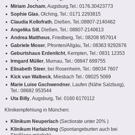
Intuitives Atmen
Miriam Jocham
, Augsburg,Tel.: 0176.30423773
Termine Ausbildungen
Gästebuch
Bildergalerie und CD zum Kurs
Sophie Glas
, Olching, Tel.: 0171 2293815
Selbst-Führung
Termine Enlightenment Intensive
Claudia Kollofrath
, Dießen, Tel.:08807-2140462
Neue Leitlinien
Angelika Sill
, Dießen, Tel.: 08807-2140613
Ausbildung INNENREISE
Termine Dyadenarbeit
Andrea Mattheus
, Friedberg, Tel.: 08208 957914
Gabriele Moser
Termine Atmen
, Pfronten/Allgäu, Tel.: 08363 9292676
Geburtshaus Erdenlicht
, Kempten, Tel.: 0831 12353
Termine Kommunikation
Irmgard Müller
, Murnau, Tel.: 08847 699755
Elisabeth Steer
, bei Rosenheim, Tel.: 08034 7607
Termine Selbst-Führung
Kick van Walbeck
, Miesbach Tel.: 08025 5069
Preisstaffel
Marie Luise Gschwendner
, Laufen (Nähe Salzburg),
Tel.: 08682 953544
Uta Billy
, Augsburg, Tel. 0160 6170112
Klinikempfehlung in München:
Klinikum Neuperlach
(Sectiorate unter 20% )
Klinikum Harlaiching
(Spontangeburten auch bei