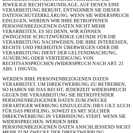
JEWEILIGE RECHTSGRUNDLAGE, AUF DENEN EINE
VERARBEITUNG BERUHT, ENTNEHMEN SIE DIESER
DATENSCHUTZERKLÄRUNG. WENN SIE WIDERSPRUCH
EINLEGEN, WERDEN WIR IHRE BETROFFENEN
PERSONENBEZOGENEN DATEN NICHT MEHR
VERARBEITEN, ES SEI DENN, WIR KÖNNEN
ZWINGENDE SCHUTZWÜRDIGE GRÜNDE FÜR DIE
VERARBEITUNG NACHWEISEN, DIE IHRE INTERESSEN,
RECHTE UND FREIHEITEN ÜBERWIEGEN ODER DIE
VERARBEITUNG DIENT DER GELTENDMACHUNG,
AUSÜBUNG ODER VERTEIDIGUNG VON
RECHTSANSPRÜCHEN (WIDERSPRUCH NACH ART. 21
ABS. 1 DSGVO).
WERDEN IHRE PERSONENBEZOGENEN DATEN
VERARBEITET, UM DIREKTWERBUNG ZU BETREIBEN,
SO HABEN SIE DAS RECHT, JEDERZEIT WIDERSPRUCH
GEGEN DIE VERARBEITUNG SIE BETREFFENDER
PERSONENBEZOGENER DATEN ZUM ZWECKE
DERARTIGER WERBUNG EINZULEGEN; DIES GILT AUCH
FÜR DAS PROFILING, SOWEIT ES MIT SOLCHER
DIREKTWERBUNG IN VERBINDUNG STEHT. WENN SIE
WIDERSPRECHEN, WERDEN IHRE
PERSONENBEZOGENEN DATEN ANSCHLIESSEND NICHT
MEHR ZUM ZWECKE DER DIREKTWERBUNG