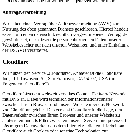
TDDDG umfasst. Die Einwilligung ist jederzeit widerrufbar.
Auftragsverarbeitung
Wir haben einen Vertrag über Auftragsverarbeitung (AVV) zur
Nutzung des oben genannten Dienstes geschlossen. Hierbei handelt
es sich um einen datenschutzrechtlich vorgeschriebenen Vertrag, der
gewährleistet, dass dieser die personenbezogenen Daten unserer
Websitebesucher nur nach unseren Weisungen und unter Einhaltung
der DSGVO verarbeitet.
Cloudflare
Wir nutzen den Service „Cloudflare“. Anbieter ist die Cloudflare
Inc., 101 Townsend St., San Francisco, CA 94107, USA (im
Folgenden „Cloudflare”).
Cloudflare bietet ein weltweit verteiltes Content Delivery Network
mit DNS an. Dabei wird technisch der Informationstransfer
zwischen Ihrem Browser und unserer Website über das Netzwerk
von Cloudflare geleitet. Das versetzt Cloudflare in die Lage, den
Datenverkehr zwischen Ihrem Browser und unserer Website zu
analysieren und als Filter zwischen unseren Servern und potenziell
bösartigem Datenverkehr aus dem Internet zu dienen. Hierbei kann
Cloudflare auch Cookies oder sonstige Technologien zur